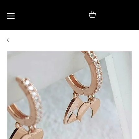
IŞIL
TAKI
925 Ayar Gümüş
Silver Jewelry