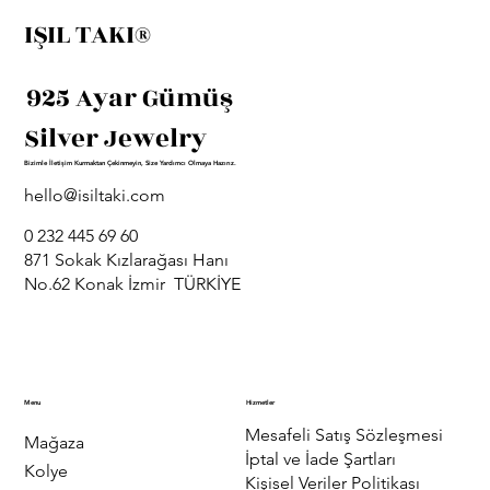
IŞIL TAKI®
925 Ayar Gümüş
Silver Jewelry
Bizimle İletişim Kurmaktan Çekinmeyin, Size Yardımcı Olmaya Hazırız.
hello@isiltaki.com
0 232 445 69 60
871 Sokak Kızlarağası Hanı
No.62 Konak İzmir TÜRKİYE
Menu
Hizmetler
Mesafeli Satış Sözleşmesi
Mağaza
İptal ve İade Şartları
Kolye
Kişisel Veriler Politikası