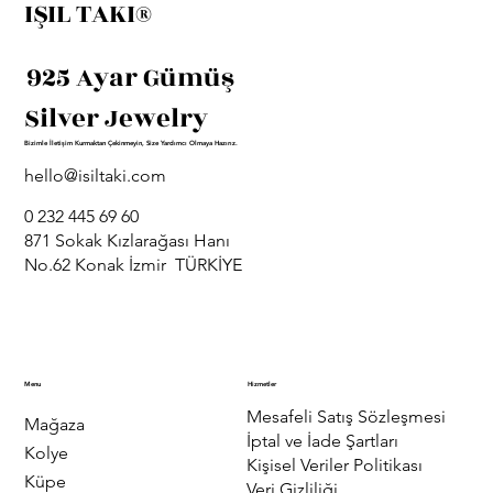
IŞIL TAKI®
925 Ayar Gümüş
Silver Jewelry
Bizimle İletişim Kurmaktan Çekinmeyin, Size Yardımcı Olmaya Hazırız.
hello@isiltaki.com
0 232 445 69 60
871 Sokak Kızlarağası Hanı
No.62 Konak İzmir TÜRKİYE
Menu
Hizmetler
Mesafeli Satış Sözleşmesi
Mağaza
İptal ve İade Şartları
Kolye
Kişisel Veriler Politikası
Küpe
Veri Gizliliği