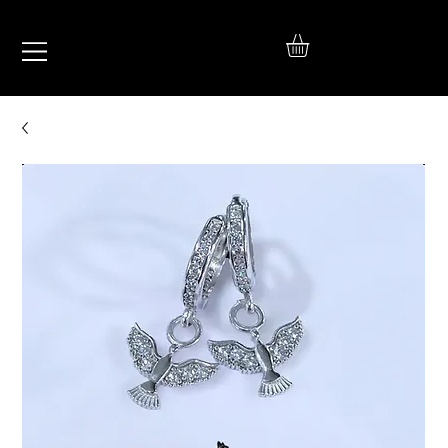
IŞIL
TAKI
925 Ayar Gümüş
Silver Jewelry