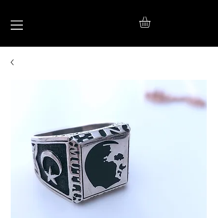
IŞIL
TAKI
925 Ayar Gümüş
Silver Jewelry