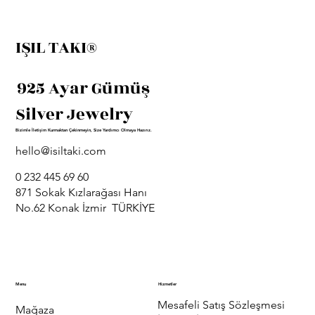
IŞIL TAKI®
925 Ayar Gümüş
Silver Jewelry
Bizimle İletişim Kurmaktan Çekinmeyin, Size Yardımcı Olmaya Hazırız.
hello@isiltaki.com
0 232 445 69 60
871 Sokak Kızlarağası Hanı
No.62 Konak İzmir TÜRKİYE
Menu
Hizmetler
Mesafeli Satış Sözleşmesi
Mağaza