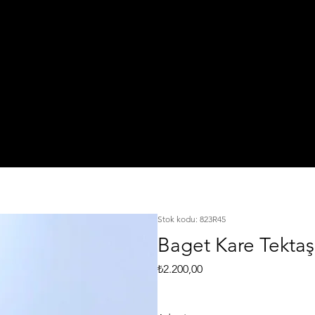
IŞI
TA
925 Ayar Gümüş
L
KI
Silver Jewelry
Stok kodu: 823R45
Baget Kare Tektaş
Fiyat
₺2.200,00