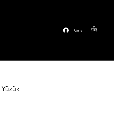
Giriş
 Yüzük