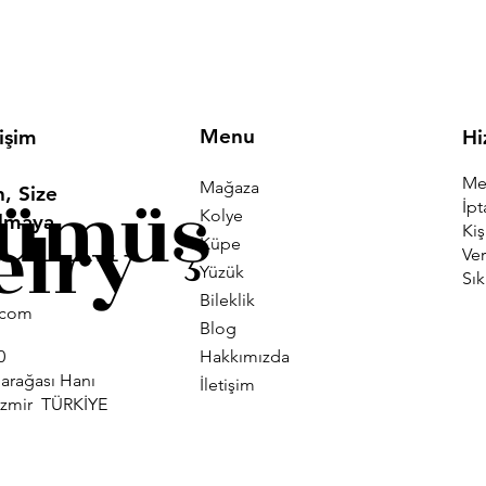
Menu
tişim
Hi
Mes
Mağaza
Gümüş
, Size
İpt
Kolye
Olmaya
elry
Kiş
Küpe
Ver
Yüzük
Sık
Bileklik
i.com
Blog
Hakkımızda
0
larağası Hanı
İletişim
İzmir TÜRKİYE