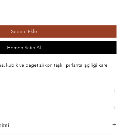
Sepete Ekle
Hemen Satın Al
kubik ve baget zirkon taşlı, pırlanta işçiliği kare
rla temas etmediği sürece rengini kaybetmez.
3 iş gününde hazırlanır ve kargoya verilir. Bu aşamada,
rim?
r bir e-posta tarafınıza gönderilir. E-postadaki "Teslimatı Takip
zleme bezi ile hafifçe silinerek bakım yapılabilir.
amada olduğunu izleyebilirsiniz.
ni veya halihazırda kullandığınız bir yüzüğünüzün iç çapını