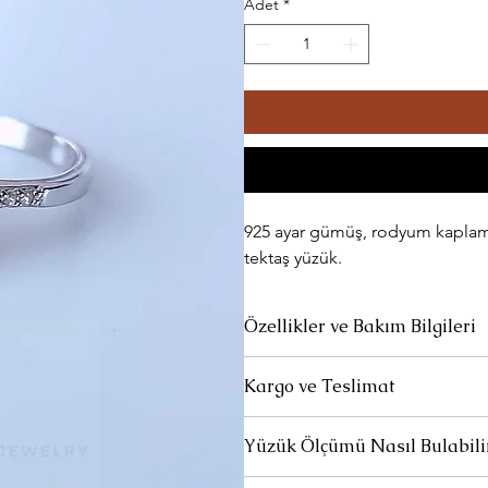
Adet
*
925 ayar gümüş, rodyum kaplama, 
tektaş yüzük.
Özellikler ve Bakım Bilgileri
Ürünlerimiz 925 ayar gümüştür.
Kargo ve Teslimat
Parfüm ve deterjan gibi kimyasalla
Standart Teslimat:
Ürünleriniz 1-
Yüzük Ölçümü Nasıl Bulabili
siparişlerinizin yola çıktığına dai
Uzun süre kullanılmadığında özel temi
Et" linki ile kargonuzun hangi aş
Yüzük ölçünüzü, parmağınızın çevresi