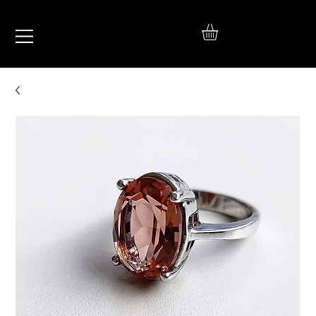
IŞIL
TAKI
925 Ayar Gümüş
Silver Jewelry