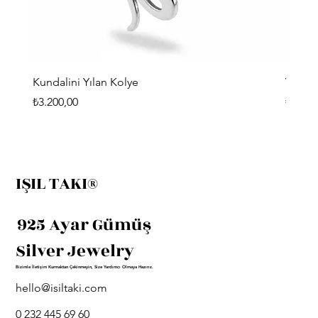
Kundalini Yılan Kolye
Viking
Fiyat
Fiyat
₺3.200,00
₺3.400
IŞIL TAKI®
925 Ayar Gümüş
Silver Jewelry
Bizimle İletişim Kurmaktan Çekinmeyin, Size Yardımcı Olmaya Hazırız.
hello@isiltaki.com
0 232 445 69 60