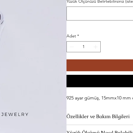
Yüzük Ölçünüzü Belirtebilirsiniz (ist
Adet
*
925 ayar gümüş, 15mmx10 mm do
Özellikler ve Bakım Bilgileri
Ürünlerimiz 925 ayar gümüştür.
Yüzük Ölçümü Nasıl Bulabili