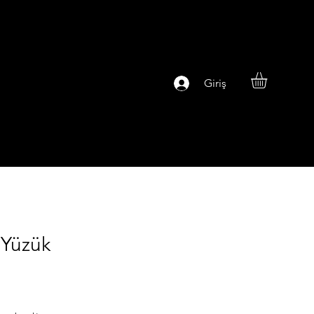
Giriş
 Yüzük