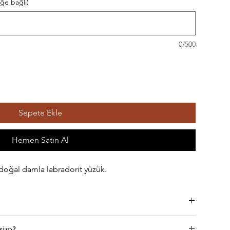
eğe bağlı)
0/500
Sepete Ekle
Hemen Satın Al
ğal damla labradorit yüzük.
rim?