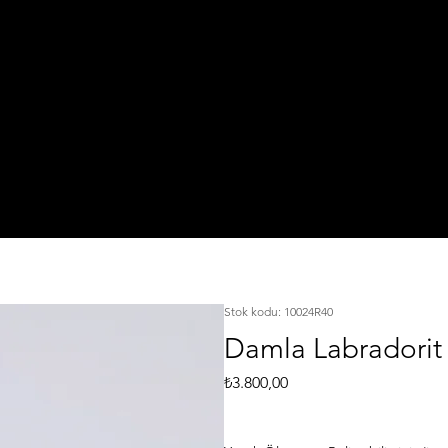
IŞI
TA
925 Ayar Gümüş
L
KI
Silver Jewelry
Stok kodu: 10024R40
Damla Labradorit
Fiyat
₺3.800,00