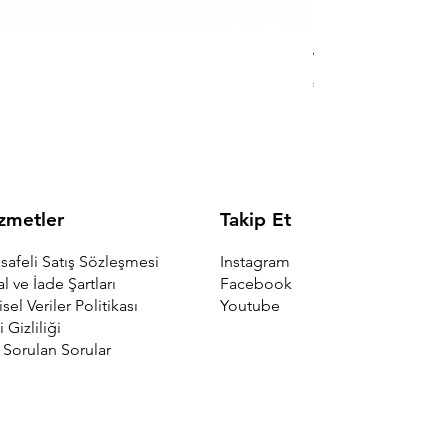
Viking Triangle Yü
Fiyat
₺3.400,00
Takip Et
zmetler
Instagram
afeli Satış Sözleşmesi
Facebook
al ve İade Şartları
Youtube
isel Veriler Politikası
i Gizliliği
 Sorulan Sorular