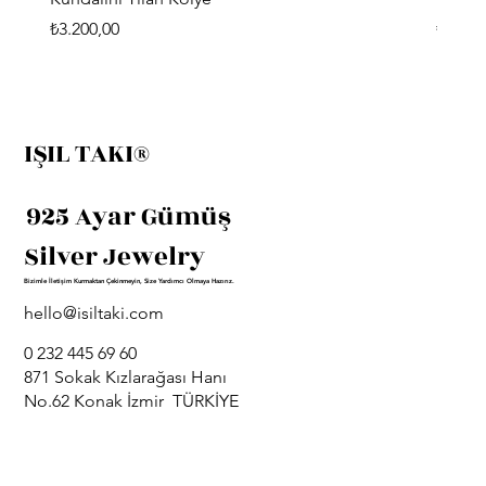
Fiyat
Fiyat
₺3.200,00
₺3.400
IŞIL TAKI®
925 Ayar Gümüş
Silver Jewelry
Bizimle İletişim Kurmaktan Çekinmeyin, Size Yardımcı Olmaya Hazırız.
hello@isiltaki.com
0 232 445 69 60
871 Sokak Kızlarağası Hanı
No.62 Konak İzmir TÜRKİYE