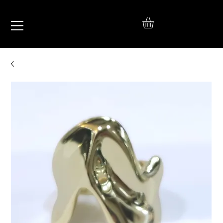
IŞIL
TAKI
925 Ayar Gümüş
Silver Jewelry