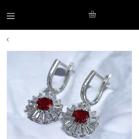
IŞIL
TAKI
925 Ayar Gümüş
Silver Jewelry