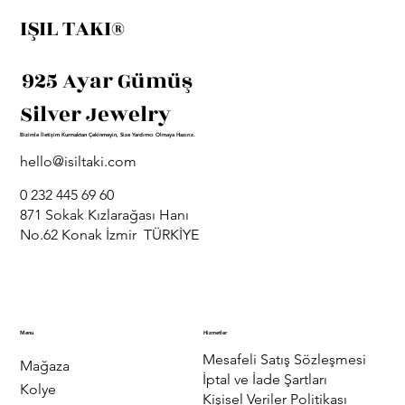
IŞIL TAKI®
925 Ayar Gümüş
Silver Jewelry
Bizimle İletişim Kurmaktan Çekinmeyin, Size Yardımcı Olmaya Hazırız.
hello@isiltaki.com
0 232 445 69 60
871 Sokak Kızlarağası Hanı
No.62 Konak İzmir TÜRKİYE
Menu
Hizmetler
Mesafeli Satış Sözleşmesi
Mağaza
İptal ve İade Şartları
Kolye
Kişisel Veriler Politikası