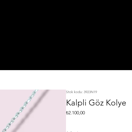
IŞI
TA
925 Ayar Gümüş
L
KI
Silver Jewelry
Stok kodu: 3923N19
Kalpli Göz Kolye
Fiyat
₺2.100,00