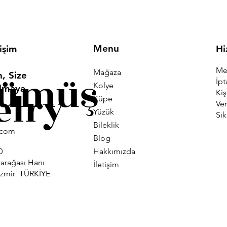
Menu
tişim
Hi
Mes
Mağaza
Gümüş
, Size
İpt
Kolye
Olmaya
elry
Kiş
Küpe
Ver
Yüzük
Sık
Bileklik
i.com
Blog
Hakkımızda
0
larağası Hanı
İletişim
İzmir TÜRKİYE