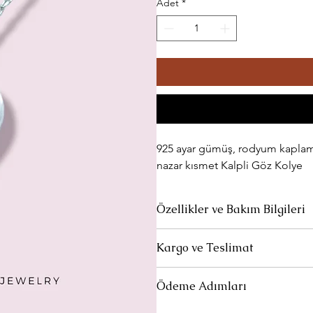
Adet
*
925 ayar gümüş, rodyum kaplama,
nazar kısmet Kalpli Göz Kolye
Özellikler ve Bakım Bilgileri
Ürünlerimiz 925 ayar gümüştür.
Kargo ve Teslimat
Parfüm ve deterjan gibi kimyasalla
Standart Teslimat:
Ürünleriniz 1-
Ödeme Adımları
siparişlerinizin yola çıktığına dai
Uzun süre kullanılmadığında özel temi
Et" linki ile kargonuzun hangi aş
Müşteri teslimat bilgileri girildikte