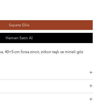
Sepete Ekle
Hemen Satın Al
 40+5 cm forsa zincir, zirkon taşlı ve mineli göz
rla temas etmediği sürece rengini kaybetmez.
3 iş gününde hazırlanır ve kargoya verilir. Bu aşamada,
r bir e-posta tarafınıza gönderilir. E-postadaki "Teslimatı Takip
zleme bezi ile hafifçe silinerek bakım yapılabilir.
amada olduğunu izleyebilirsiniz.
n ve teslimat şekli seçildikten sonra ödeme seçimi adımına