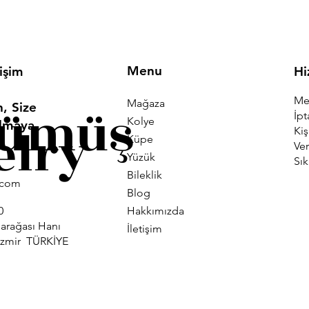
Menu
tişim
Hi
Mes
Mağaza
Gümüş
, Size
İpt
Kolye
Olmaya
elry
Kiş
Küpe
Ver
Yüzük
Sık
Bileklik
i.com
Blog
Hakkımızda
0
larağası Hanı
İletişim
İzmir TÜRKİYE