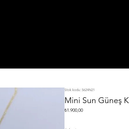
IŞI
TA
925 Ayar Gümüş
L
KI
Silver Jewelry
Stok kodu: 5624N21
Mini Sun Güneş K
Fiyat
₺1.900,00