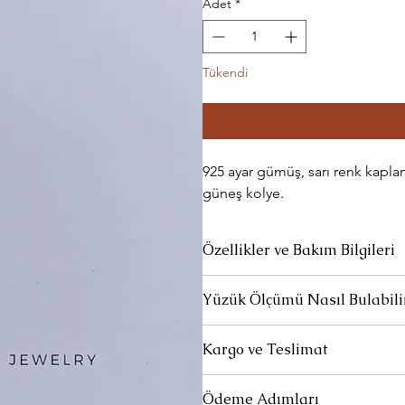
Adet
*
Tükendi
925 ayar gümüş, sarı renk kapla
güneş kolye.
Özellikler ve Bakım Bilgileri
Ürünlerimiz 925 ayar gümüştür.
Yüzük Ölçümü Nasıl Bulabili
Parfüm ve deterjan gibi kimyasalla
Yüzük ölçünüzü, parmağınızın çevresi
Kargo ve Teslimat
ölçerek bulabilirsiniz. Yüzük ölçünüz
Uzun süre kullanılmadığında özel temi
Standart Teslimat:
Ürünleriniz 1-3
Her ürün kendi özel kutusunda ve öz
Ödeme Adımları
siparişlerinizin yola çıktığına dai