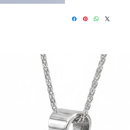
Et" linki ile kargonuzun hangi aş
Müşteri teslimat bilgileri girildikte
İzmir Şehir Merkezi Hızlı Teslimat
ulaşılır. Dilerseniz EFT/Havale yönte
saatte özel kurye ile teslim edili
ödemeyi seçebilirsiniz.
bitiminde başlar).
Havale/EFT ile ödeme:
Bu ödeme 
Mağazadan Teslim:
Web sitemizde
aracılığıyla ödeme yapabilirsiniz
işaretleyerek, Işıl Takı Kızlarağa
Kredi Kartı ile Ödeme:
Kredi Kar
Ürünleriniz hazır olduğunda e-posta
olduğu kutucuğu seçebilirsiniz. 
pos ödeme sistemleri firmasıdır.