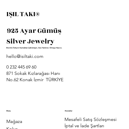
IŞIL TAKI®
925 Ayar Gümüş
Silver Jewelry
Bizimle İletişim Kurmaktan Çekinmeyin, Size Yardımcı Olmaya Hazırız.
hello@isiltaki.com
0 232 445 69 60
871 Sokak Kızlarağası Hanı
No.62 Konak İzmir TÜRKİYE
Menu
Hizmetler
Mesafeli Satış Sözleşmesi
Mağaza
İptal ve İade Şartları
Kolye