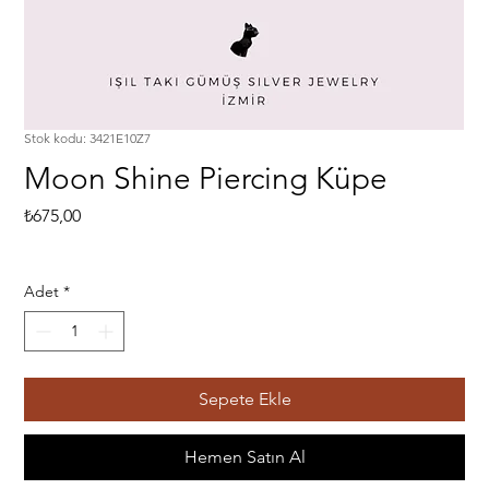
Stok kodu: 3421E10Z7
Moon Shine Piercing Küpe
Fiyat
₺675,00
Adet
*
Sepete Ekle
Hemen Satın Al