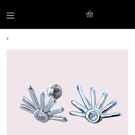
IŞIL
TAKI
925 Ayar Gümüş
Silver Jewelry