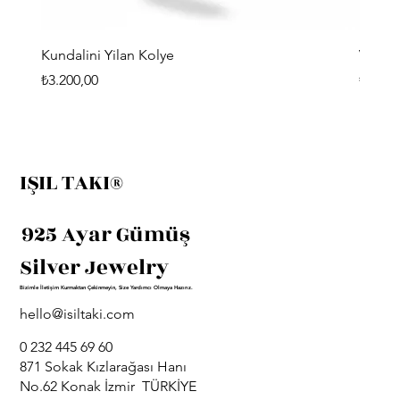
Kundalini Yilan Kolye
Viking
Fiyat
Fiyat
₺3.200,00
₺3.400
IŞIL TAKI®
925 Ayar Gümüş
Silver Jewelry
Bizimle İletişim Kurmaktan Çekinmeyin, Size Yardımcı Olmaya Hazırız.
hello@isiltaki.com
0 232 445 69 60
871 Sokak Kızlarağası Hanı
No.62 Konak İzmir TÜRKİYE