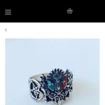
IŞIL
TAKI
925 Ayar Gümüş
Silver Jewelry