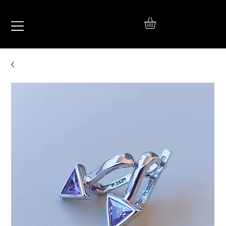
IŞIL
TAKI
925 Ayar Gümüş
Silver Jewelry