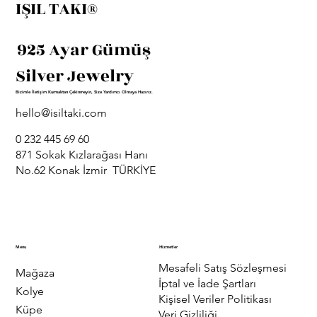
IŞIL TAKI®
925 Ayar Gümüş
Silver Jewelry
Bizimle İletişim Kurmaktan Çekinmeyin, Size Yardımcı Olmaya Hazırız.
hello@isiltaki.com
0 232 445 69 60
871 Sokak Kızlarağası Hanı
No.62 Konak İzmir TÜRKİYE
Menu
Hizmetler
Mesafeli Satış Sözleşmesi
Mağaza
İptal ve İade Şartları
Kolye
Kişisel Veriler Politikası
Küpe
Veri Gizliliği