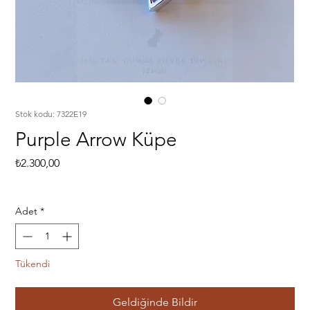
Stok kodu: 7322E19
Purple Arrow Küpe
Fiyat
₺2.300,00
Adet
*
Tükendi
Geldiğinde Bildir