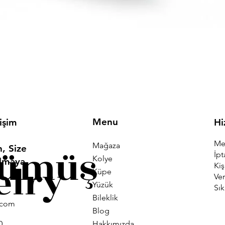
Hızlı Bakış
Menu
tişim
Hi
Mes
Mağaza
Gümüş
, Size
İpt
Kolye
Olmaya
elry
Kiş
Küpe
Ver
Yüzük
Sık
Bileklik
i.com
Blog
Hakkımızda
0