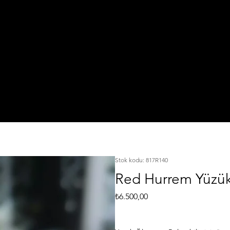
IŞI
TA
925 Ayar Gümüş
L
KI
Silver Jewelry
Stok kodu: 817R140
Red Hurrem Yüzü
Fiyat
₺6.500,00