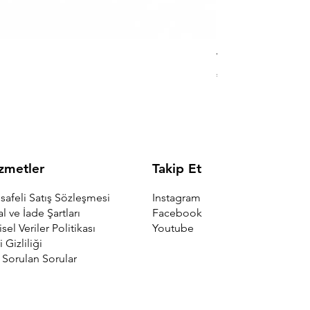
Viking Triangle Yü
Fiyat
₺3.400,00
Takip Et
zmetler
Instagram
afeli Satış Sözleşmesi
Facebook
al ve İade Şartları
Youtube
isel Veriler Politikası
i Gizliliği
 Sorulan Sorular