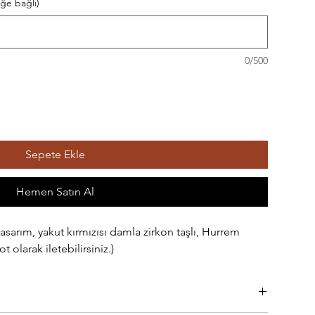
eğe bağlı)
0/500
Sepete Ekle
Hemen Satın Al
asarım, yakut kırmızısı damla zirkon taşlı, Hurrem
 olarak iletebilirsiniz.)