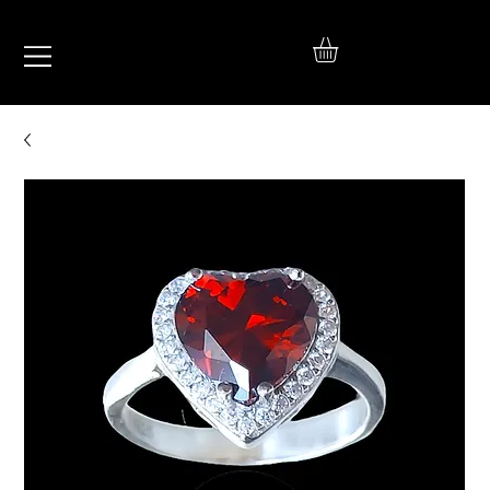
IŞIL
TAKI
925 Ayar Gümüş
Silver Jewelry