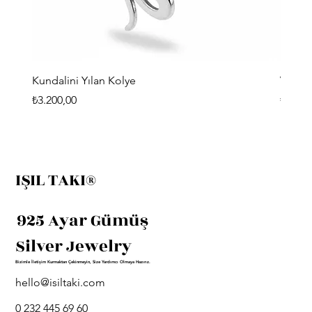
Kundalini Yılan Kolye
Viking
Fiyat
Fiyat
₺3.200,00
₺3.400
IŞIL TAKI®
925 Ayar Gümüş
Silver Jewelry
Bizimle İletişim Kurmaktan Çekinmeyin, Size Yardımcı Olmaya Hazırız.
hello@isiltaki.com
0 232 445 69 60