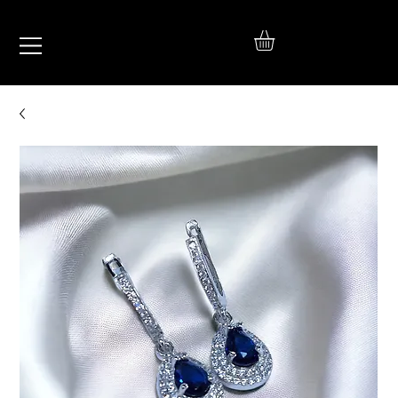
IŞIL
TAKI
925 Ayar Gümüş
Silver Jewelry