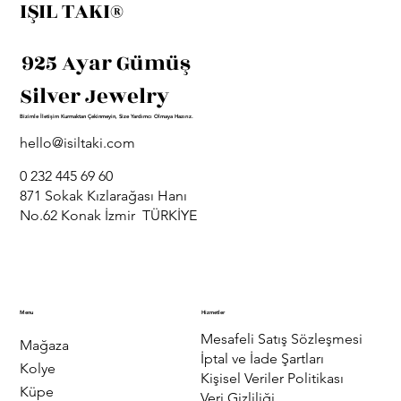
IŞIL TAKI®
925 Ayar Gümüş
Silver Jewelry
Bizimle İletişim Kurmaktan Çekinmeyin, Size Yardımcı Olmaya Hazırız.
hello@isiltaki.com
0 232 445 69 60
871 Sokak Kızlarağası Hanı
No.62 Konak İzmir TÜRKİYE
Menu
Hizmetler
Mesafeli Satış Sözleşmesi
Mağaza
İptal ve İade Şartları
Kolye
Kişisel Veriler Politikası
Küpe
Veri Gizliliği