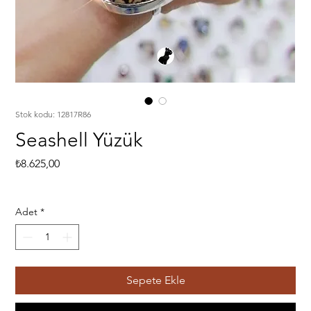
Stok kodu: 12817R86
Seashell Yüzük
Fiyat
₺8.625,00
Adet
*
Sepete Ekle