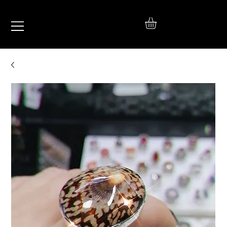
IŞIL
TAKI
925 Ayar Gümüş
Silver Jewelry