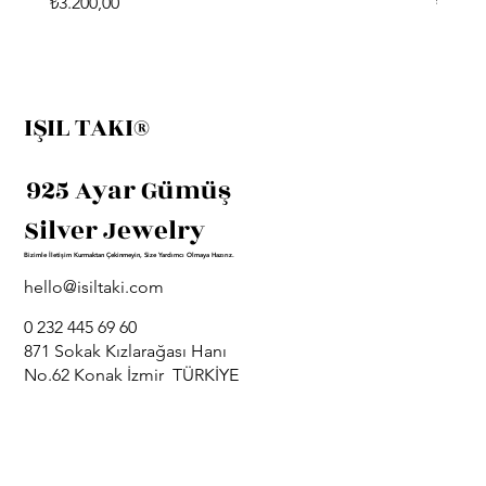
Fiyat
Fiyat
₺3.200,00
₺3.400
IŞIL TAKI®
925 Ayar Gümüş
Silver Jewelry
Bizimle İletişim Kurmaktan Çekinmeyin, Size Yardımcı Olmaya Hazırız.
hello@isiltaki.com
0 232 445 69 60
871 Sokak Kızlarağası Hanı
No.62 Konak İzmir TÜRKİYE