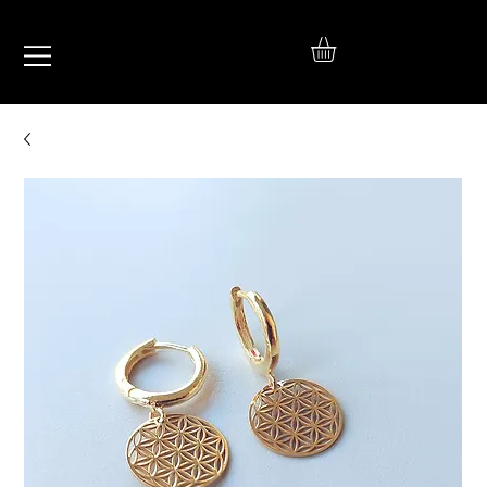
IŞIL
TAKI
925 Ayar Gümüş
Silver Jewelry