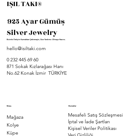
IŞIL TAKI®
925 Ayar Gümüş
Silver Jewelry
Bizimle İletişim Kurmaktan Çekinmeyin, Size Yardımcı Olmaya Hazırız.
hello@isiltaki.com
0 232 445 69 60
871 Sokak Kızlarağası Hanı
No.62 Konak İzmir TÜRKİYE
Menu
Hizmetler
Mesafeli Satış Sözleşmesi
Mağaza
İptal ve İade Şartları
Kolye
Kişisel Veriler Politikası
Küpe
Veri Gizliliği