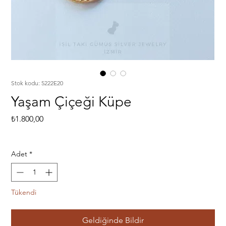
Stok kodu: 5222E20
Yaşam Çiçeği Küpe
Fiyat
₺1.800,00
Adet
*
Tükendi
Geldiğinde Bildir