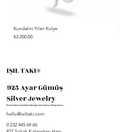
Kundalini Yılan Kolye
Viking
Fiyat
Fiyat
₺3.200,00
₺3.400
IŞIL TAKI®
925 Ayar Gümüş
Silver Jewelry
Bizimle İletişim Kurmaktan Çekinmeyin, Size Yardımcı Olmaya Hazırız.
hello@isiltaki.com
0 232 445 69 60
871 Sokak Kızlarağası Hanı