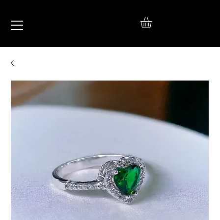
IŞIL
TAKI
925 Ayar Gümüş
Silver Jewelry