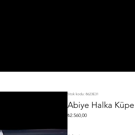
IŞI
TA
925 Ayar Gümüş
L
KI
Silver Jewelry
Stok kodu: 8623E31
Abiye Halka Küpe
Fiyat
₺2.560,00