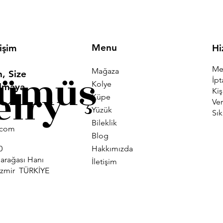
Menu
tişim
Hi
Mes
Mağaza
Gümüş
, Size
İpt
Kolye
Olmaya
elry
Kiş
Küpe
Ver
Yüzük
Sık
Bileklik
i.com
Blog
Hakkımızda
0
larağası Hanı
İletişim
İzmir TÜRKİYE