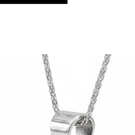
İzmir Şehir Merkezi Hızlı Teslimat
Her ürün kendi özel kutusunda ve öz
saatte özel kurye ile teslim edili
bitiminde başlar).
Mağazadan Teslim:
Web sitemizde
işaretleyerek, Işıl Takı Kızlarağa
Ürünleriniz hazır olduğunda e-posta