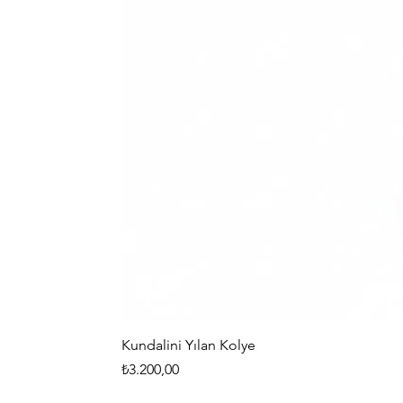
Kundalini Yılan Kolye
Fiyat
₺3.200,00