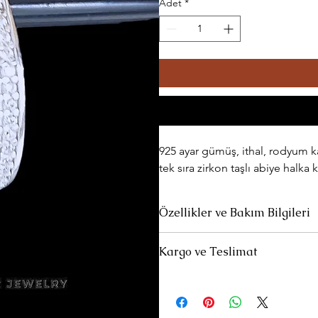
Adet
*
925 ayar gümüş, ithal, rodyum ka
tek sıra zirkon taşlı abiye halka 
Özellikler ve Bakım Bilgileri
Ürünlerimiz 925 ayar gümüştür.
Kargo ve Teslimat
Parfüm ve deterjan gibi kimyasalla
Standart Teslimat:
Ürünleriniz 1-3
siparişlerinizin yola çıktığına dai
Uzun süre kullanılmadığında özel temi
Et" linki ile kargonuzun hangi aş