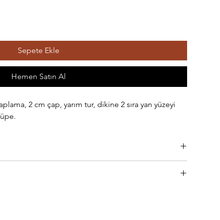
Sepete Ekle
Hemen Satın Al
plama, 2 cm çap, yarım tur, dikine 2 sıra yan yüzeyi
küpe.
rla temas etmediği sürece rengini kaybetmez.
 iş gününde hazırlanır ve kargoya verilir. Bu aşamada,
r bir e-posta tarafınıza gönderilir. E-postadaki "Teslimatı Takip
zleme bezi ile hafifçe silinerek bakım yapılabilir.
amada olduğunu izleyebilirsiniz.