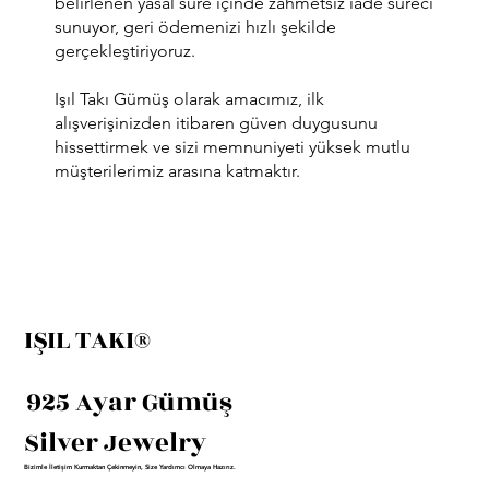
belirlenen yasal süre içinde zahmetsiz iade süreci
sunuyor, geri ödemenizi hızlı şekilde
gerçekleştiriyoruz.
Işıl Takı Gümüş olarak amacımız, ilk
alışverişinizden itibaren güven duygusunu
hissettirmek ve sizi memnuniyeti yüksek mutlu
müşterilerimiz arasına katmaktır.
IŞIL TAKI®
925 Ayar Gümüş
Silver Jewelry
Bizimle İletişim Kurmaktan Çekinmeyin, Size Yardımcı Olmaya Hazırız.