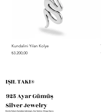
Kundalini Yılan Kolye
Viking
Fiyat
Fiyat
₺3.200,00
₺3.400
IŞIL TAKI®
925 Ayar Gümüş
Silver Jewelry
Bizimle İletişim Kurmaktan Çekinmeyin, Size Yardımcı Olmaya Hazırız.