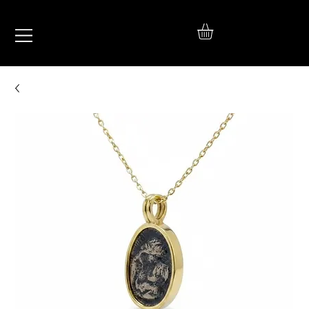
IŞIL
TAKI
925 Ayar Gümüş
Silver Jewelry