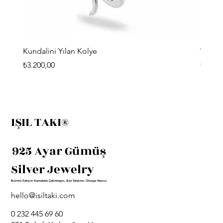
Kundalini Yılan Kolye
Viking
Fiyat
Fiyat
₺3.200,00
₺3.400
IŞIL TAKI®
925 Ayar Gümüş
Silver Jewelry
Bizimle İletişim Kurmaktan Çekinmeyin, Size Yardımcı Olmaya Hazırız.
hello@isiltaki.com
0 232 445 69 60