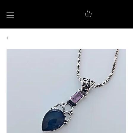
IŞIL
TAKI
925 Ayar Gümüş
Silver Jewelry