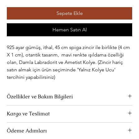
Sepete Ekle
Hemen Satın Al
925 ayar gümüş, ithal, 45 cm spiga zincir ile birlikte (4 cm
X 1 cm), otantik tasarım, mavi renkte ışıldama özelliği
olan, Damla Labradorit ve Ametist Kolye. (Zincir hariç
satın almak için ürün seçiminde 'Yalnız Kolye Ucu'
tercihini yapabilirsiniz)
Özellikler ve Bakım Bilgileri
Ürünlerimiz 925 ayar gümüştür.
Kargo ve Teslimat
Parfüm ve deterjan gibi kimsayallarla temas etmediği sürece
Standart Teslimat: Ürünleriniz 1-3 iş gününde hazırlanır ve
rengini kaybetmez.
Ödeme Adımları
kargoya verilir. Bu aşamada, siparişlerinizin yola çıktığına dair
bir e-posta tarafınıza gönderilir. E-postadaki "Teslimatı Takip