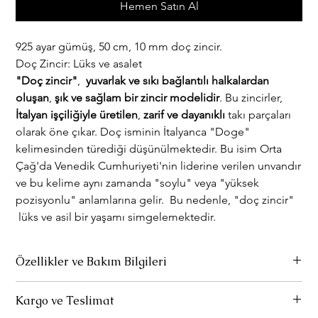
Hemen Satın Al
925 ayar gümüş, 50 cm, 10 mm doç zincir.
Doç Zincir: Lüks ve asalet
"Doç zincir"
,
yuvarlak ve sıkı bağlantılı halkalardan
oluşan
,
şık ve sağlam bir zincir modelidir
. Bu zincirler,
İtalyan işçiliğiyle üretilen
,
zarif ve dayanıklı
takı parçaları
olarak öne çıkar. Doç isminin İtalyanca "Doge"
kelimesinden türediği düşünülmektedir. Bu isim Orta
Çağ'da Venedik Cumhuriyeti'nin liderine verilen unvandır
ve bu kelime aynı zamanda "soylu" veya "yüksek
pozisyonlu" anlamlarına gelir. Bu nedenle, "doç zincir"
lüks ve asil bir yaşamı simgelemektedir.
Özellikler ve Bakım Bilgileri
Ürünlerimiz 925 ayar gümüştür.
Kargo ve Teslimat
Parfüm ve deterjan gibi kimsayallarla temas etmediği sürece
rengini kaybetmez.