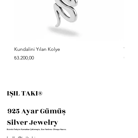
Kundalini Yılan Kolye
Viking
Fiyat
Fiyat
₺3.200,00
₺3.400
IŞIL TAKI®
925 Ayar Gümüş
Silver Jewelry
Bizimle İletişim Kurmaktan Çekinmeyin, Size Yardımcı Olmaya Hazırız.