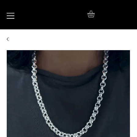
IŞIL
TAKI
925 Ayar Gümüş
Silver Jewelry