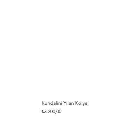
Kundalini Yılan Kolye
Fiyat
₺3.200,00