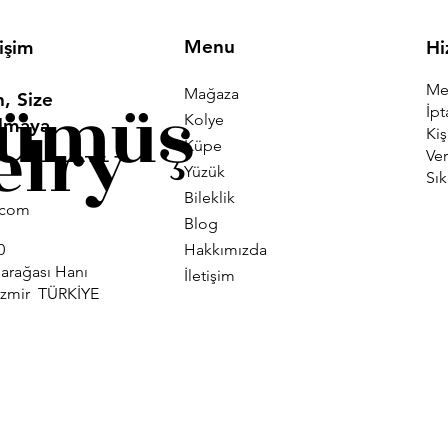
Menu
tişim
Hi
Mes
Mağaza
Gümüş
, Size
İpt
Kolye
Olmaya
elry
Kiş
Küpe
Ver
Yüzük
Sık
Bileklik
i.com
Blog
Hakkımızda
0
larağası Hanı
İletişim
İzmir TÜRKİYE