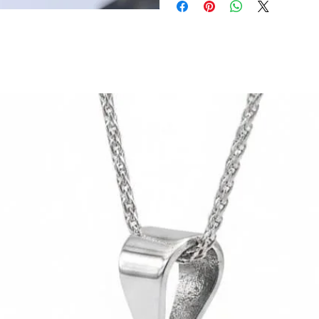
saatte özel kurye ile teslim edili
ödemeyi seçebilirsiniz.
bitiminde başlar).
Havale/EFT ile ödeme:
Bu ödeme 
Mağazadan Teslim:
Web sitemizde
aracılığıyla ödeme yapabilirsiniz
işaretleyerek, Işıl Takı Kızlarağa
Kredi Kartı ile Ödeme:
Kredi Kar
Ürünleriniz hazır olduğunda e-posta
olduğu kutucuğu seçebilirsiniz. 
pos ödeme sistemleri firmasıdır.