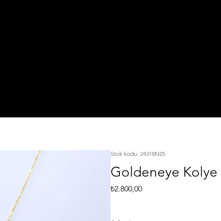
IŞI
TA
925 Ayar Gümüş
L
KI
Silver Jewelry
Stok kodu: 24318N25
Goldeneye Kolye
Fiyat
₺2.800,00