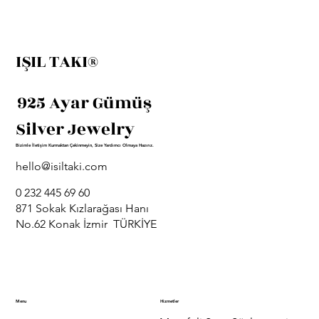
IŞIL TAKI®
925 Ayar Gümüş
Silver Jewelry
Bizimle İletişim Kurmaktan Çekinmeyin, Size Yardımcı Olmaya Hazırız.
hello@isiltaki.com
0 232 445 69 60
871 Sokak Kızlarağası Hanı
No.62 Konak İzmir TÜRKİYE
Menu
Hizmetler