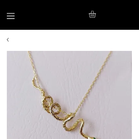
IŞIL
TAKI
925 Ayar Gümüş
Silver Jewelry