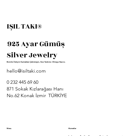
IŞIL TAKI®
925 Ayar Gümüş
Silver Jewelry
Bizimle İletişim Kurmaktan Çekinmeyin, Size Yardımcı Olmaya Hazırız.
hello@isiltaki.com
0 232 445 69 60
871 Sokak Kızlarağası Hanı
No.62 Konak İzmir TÜRKİYE
Menu
Hizmetler