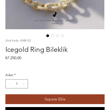
Stok kodu: 424B122
Icegold Ring Bileklik
Fiyat
₺7.250,00
Adet
*
Sepete Ekle