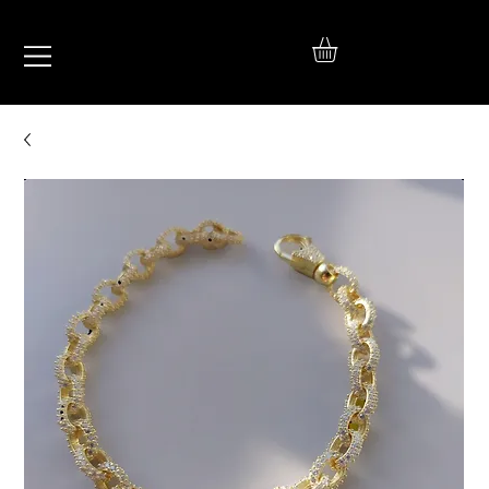
IŞIL
TAKI
925 Ayar Gümüş
Silver Jewelry