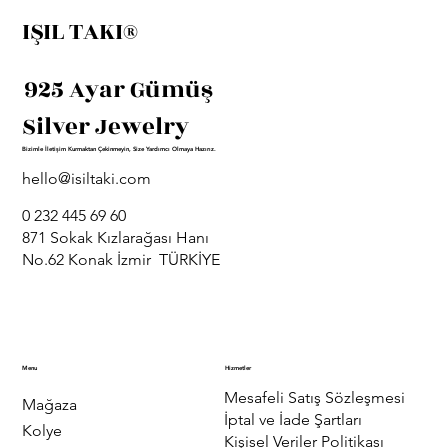
IŞIL TAKI®
925 Ayar Gümüş
Silver Jewelry
Bizimle İletişim Kurmaktan Çekinmeyin, Size Yardımcı Olmaya Hazırız.
hello@isiltaki.com
0 232 445 69 60
871 Sokak Kızlarağası Hanı
No.62 Konak İzmir TÜRKİYE
Menu
Hizmetler
Mesafeli Satış Sözleşmesi
Mağaza
İptal ve İade Şartları
Kolye
Kişisel Veriler Politikası