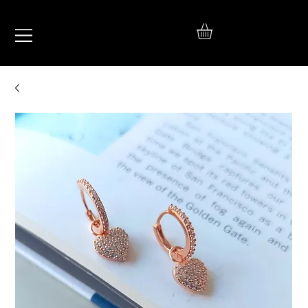
IŞIL
TAKI
925 Ayar Gümüş
Silver Jewelry