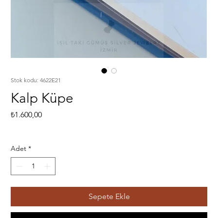
Stok kodu: 4622E21
Kalp Küpe
Fiyat
₺1.600,00
Adet
*
Sepete Ekle