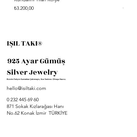
Fiyat
Fiyat
₺3.200,00
₺3.400
IŞIL TAKI®
925 Ayar Gümüş
Silver Jewelry
Bizimle İletişim Kurmaktan Çekinmeyin, Size Yardımcı Olmaya Hazırız.
hello@isiltaki.com
0 232 445 69 60
871 Sokak Kızlarağası Hanı
No.62 Konak İzmir TÜRKİYE