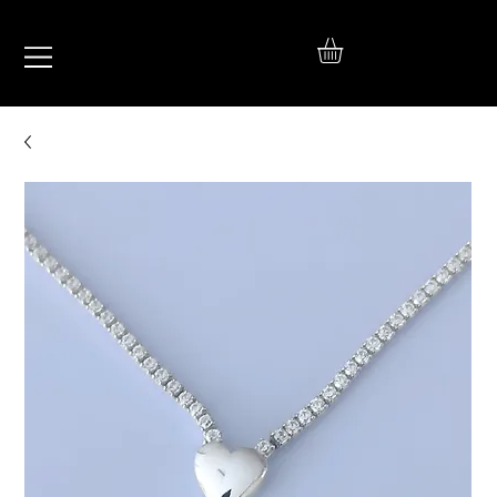
IŞIL
TAKI
925 Ayar Gümüş
Silver Jewelry