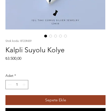
Stok kodu: 8723N59
Kalpli Suyolu Kolye
Fiyat
₺3.500,00
Adet
*
Sepete Ekle