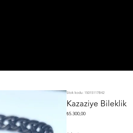
IŞI
TA
925 Ayar Gümüş
L
KI
Silver Jewelry
Stok kodu: 15015117B42
Kazaziye Bileklik
Fiyat
₺5.300,00