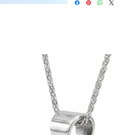
saatte özel kurye ile teslim edili
ödemeyi seçebilirsiniz.
bitiminde başlar).
Havale/EFT ile ödeme:
Bu ödeme 
Mağazadan Teslim:
Web sitemizde
aracılığıyla ödeme yapabilirsiniz
işaretleyerek, Işıl Takı Kızlarağa
Kredi Kartı ile Ödeme:
Kredi Kar
Ürünleriniz hazır olduğunda e-posta
olduğu kutucuğu seçebilirsiniz. 
pos ödeme sistemleri firmasıdır.