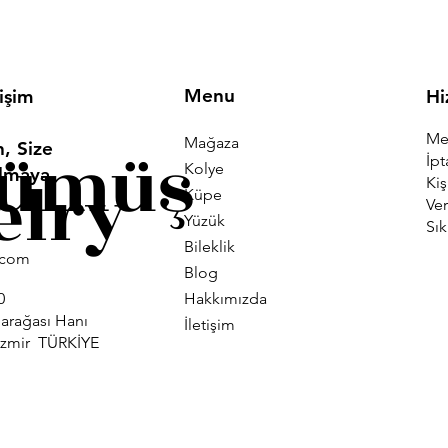
Menu
tişim
Hi
Mes
Mağaza
Gümüş
, Size
İpt
Kolye
Olmaya
elry
Kiş
Küpe
Ver
Yüzük
Sık
Bileklik
i.com
Blog
Hakkımızda
0
larağası Hanı
İletişim
İzmir TÜRKİYE