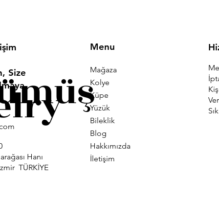
Menu
tişim
Hi
Mes
Mağaza
Gümüş
, Size
İpt
Kolye
Olmaya
elry
Kiş
Küpe
Ver
Yüzük
Sık
Bileklik
i.com
Blog
Hakkımızda
0
larağası Hanı
İletişim
İzmir TÜRKİYE