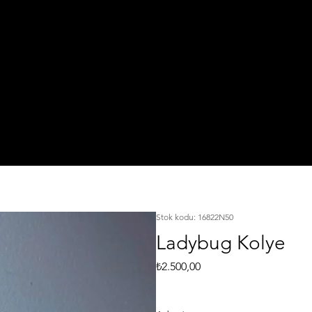
IŞI
TA
925 Ayar Gümüş
L
KI
Silver Jewelry
Stok kodu: 16822N50
Ladybug Kolye
Fiyat
₺2.500,00