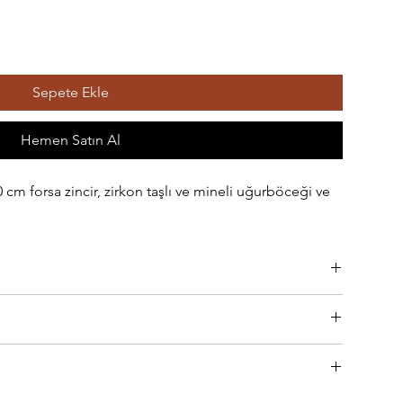
Sepete Ekle
Hemen Satın Al
cm forsa zincir, zirkon taşlı ve mineli uğurböceği ve
rla temas etmediği sürece rengini kaybetmez.
3 iş gününde hazırlanır ve kargoya verilir. Bu aşamada,
r bir e-posta tarafınıza gönderilir. E-postadaki "Teslimatı Takip
zleme bezi ile hafifçe silinerek bakım yapılabilir.
amada olduğunu izleyebilirsiniz.
n ve teslimat şekli seçildikten sonra ödeme seçimi adımına