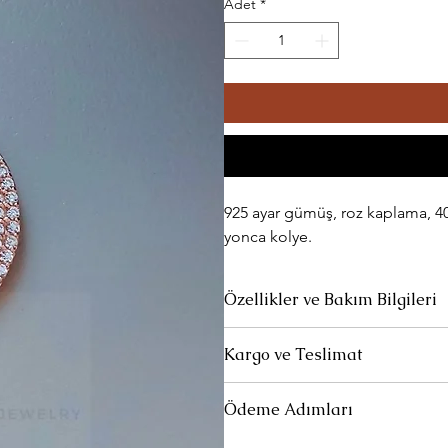
Adet
*
925 ayar gümüş, roz kaplama, 40 
yonca kolye.
Özellikler ve Bakım Bilgileri
Ürünlerimiz 925 ayar gümüştür.
Kargo ve Teslimat
Parfüm ve deterjan gibi kimyasalla
Standart Teslimat: Ürünleriniz 1-
Ödeme Adımları
siparişlerinizin yola çıktığına dai
Uzun süre kullanılmadığında özel temi
Et" linki ile kargonuzun hangi aş
Müşteri teslimat bilgileri girildikte