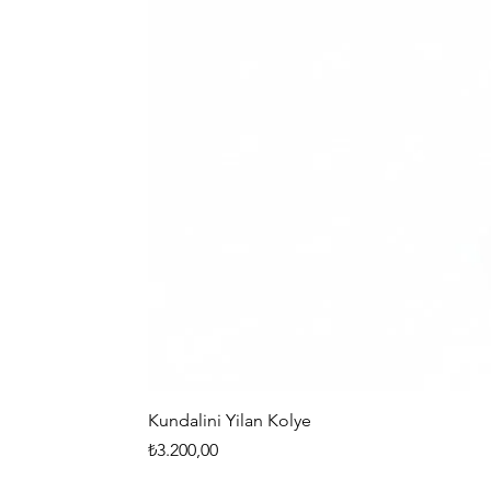
Kundalini Yilan Kolye
Fiyat
₺3.200,00