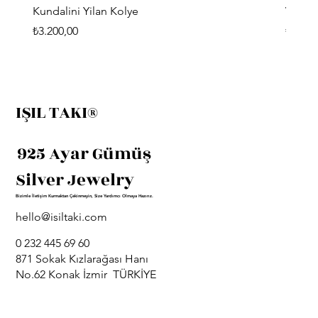
Kundalini Yilan Kolye
Viking
Fiyat
Fiyat
₺3.200,00
₺3.400
IŞIL TAKI®
925 Ayar Gümüş
Silver Jewelry
Bizimle İletişim Kurmaktan Çekinmeyin, Size Yardımcı Olmaya Hazırız.
hello@isiltaki.com
0 232 445 69 60
871 Sokak Kızlarağası Hanı
No.62 Konak İzmir TÜRKİYE