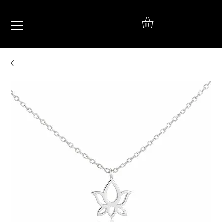
IŞIL
TAKI
925 Ayar Gümüş
Silver Jewelry