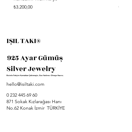
Fiyat
Fiyat
₺3.200,00
₺3.400
IŞIL TAKI®
925 Ayar Gümüş
Silver Jewelry
Bizimle İletişim Kurmaktan Çekinmeyin, Size Yardımcı Olmaya Hazırız.
hello@isiltaki.com
0 232 445 69 60
871 Sokak Kızlarağası Hanı
No.62 Konak İzmir TÜRKİYE