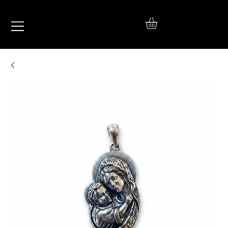
IŞIL
TAKI
925 Ayar Gümüş
Silver Jewelry