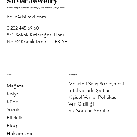
Silver Jewelry
Bizimle İletişim Kurmaktan Çekinmeyin, Size Yardımcı Olmaya Hazırız.
hello@isiltaki.com
0 232 445 69 60
871 Sokak Kızlarağası Hanı
No.62 Konak İzmir TÜRKİYE
Menu
Hizmetler
Mesafeli Satış Sözleşmesi
Mağaza
İptal ve İade Şartları
Kolye
Kişisel Veriler Politikası
Küpe
Veri Gizliliği
Yüzük
Sık Sorulan Sorular
Bileklik
Blog
Hakkımızda