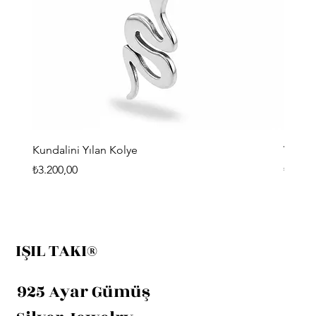
Kundalini Yılan Kolye
Viking
Fiyat
Fiyat
₺3.200,00
₺3.400
IŞIL TAKI®
925 Ayar Gümüş