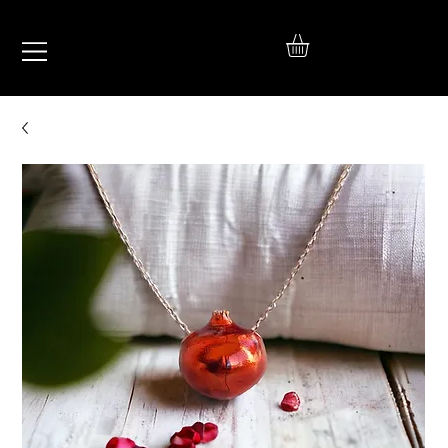
IŞIL
TAKI
925 Ayar Gümüş
Silver Jewelry