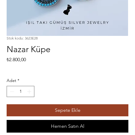
Stok kodu: 3623E28
Nazar Küpe
Fiyat
₺2.800,00
Adet
*
Sepete Ekle
Hemen Satın Al