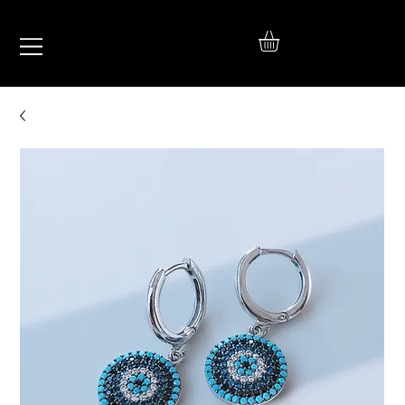
IŞIL
TAKI
925 Ayar Gümüş
Silver Jewelry