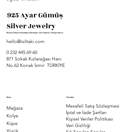
925 Ayar Gümüş
Silver Jewelry
Bizimle İletişim Kurmaktan Çekinmeyin, Size Yardımcı Olmaya Hazırız.
hello@isiltaki.com
0 232 445 69 60
871 Sokak Kızlarağası Hanı
No.62 Konak İzmir TÜRKİYE
Menu
Hizmetler
Mesafeli Satış Sözleşmesi
Mağaza
İptal ve İade Şartları
Kolye
Kişisel Veriler Politikası
Küpe
Veri Gizliliği
Yüzük
Sık Sorulan Sorular