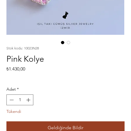
Stok kodu: 10023N28
Pink Kolye
Fiyat
₺1.430,00
Adet
*
Tükendi
Geldiğinde Bildir