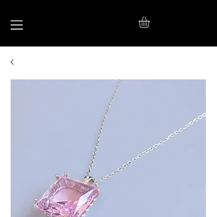
IŞIL
TAKI
925 Ayar Gümüş
Silver Jewelry