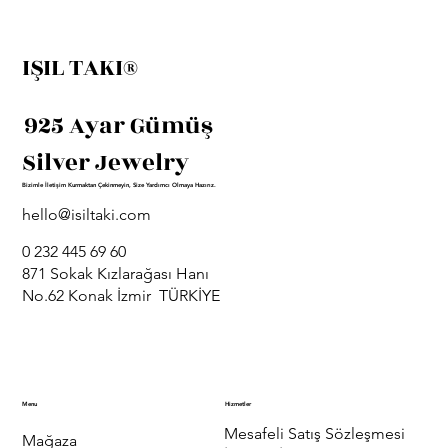
IŞIL TAKI®
925 Ayar Gümüş
Silver Jewelry
Bizimle İletişim Kurmaktan Çekinmeyin, Size Yardımcı Olmaya Hazırız.
hello@isiltaki.com
0 232 445 69 60
871 Sokak Kızlarağası Hanı
No.62 Konak İzmir TÜRKİYE
Menu
Hizmetler
Mesafeli Satış Sözleşmesi
Mağaza