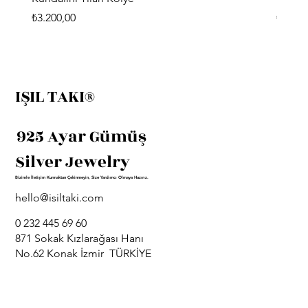
Fiyat
Fiyat
₺3.200,00
₺3.400
IŞIL TAKI®
925 Ayar Gümüş
Silver Jewelry
Bizimle İletişim Kurmaktan Çekinmeyin, Size Yardımcı Olmaya Hazırız.
hello@isiltaki.com
0 232 445 69 60
871 Sokak Kızlarağası Hanı
No.62 Konak İzmir TÜRKİYE