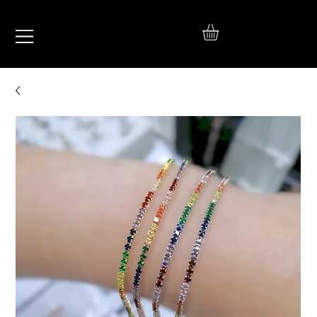
IŞIL
TAKI
925 Ayar Gümüş
Silver Jewelry