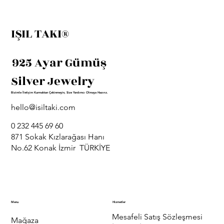
IŞIL TAKI®
925 Ayar Gümüş
Silver Jewelry
Bizimle İletişim Kurmaktan Çekinmeyin, Size Yardımcı Olmaya Hazırız.
hello@isiltaki.com
0 232 445 69 60
871 Sokak Kızlarağası Hanı
No.62 Konak İzmir TÜRKİYE
Menu
Hizmetler
Mesafeli Satış Sözleşmesi
Mağaza