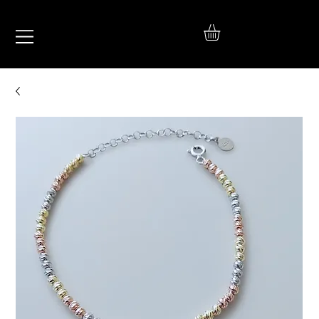
IŞIL
TAKI
925 Ayar Gümüş
Silver Jewelry