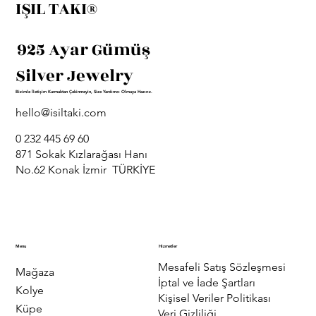
IŞIL TAKI®
925 Ayar Gümüş
Silver Jewelry
Bizimle İletişim Kurmaktan Çekinmeyin, Size Yardımcı Olmaya Hazırız.
hello@isiltaki.com
0 232 445 69 60
871 Sokak Kızlarağası Hanı
No.62 Konak İzmir TÜRKİYE
Menu
Hizmetler
Mesafeli Satış Sözleşmesi
Mağaza
İptal ve İade Şartları
Kolye
Kişisel Veriler Politikası
Küpe
Veri Gizliliği