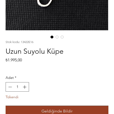
Stok kodu: 13422E16
Uzun Suyolu Küpe
Fiyat
₺1.995,00
Adet
*
Tükendi
Geldiğinde Bildir