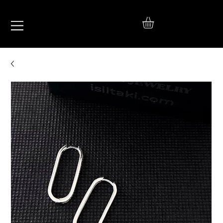
IŞIL
TAKI
925 Ayar Gümüş
Silver Jewelry