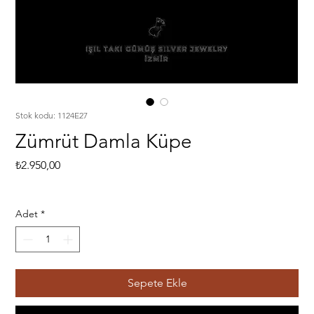
Stok kodu: 1124E27
Zümrüt Damla Küpe
Fiyat
₺2.950,00
Adet
*
Sepete Ekle