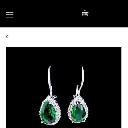
IŞIL
TAKI
925 Ayar Gümüş
Silver Jewelry