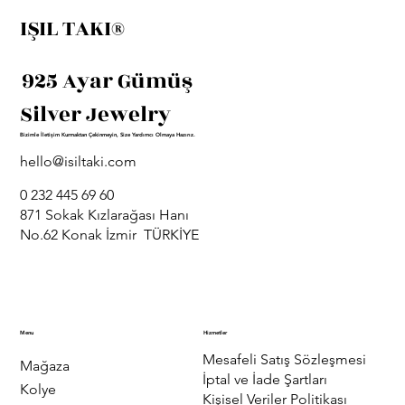
IŞIL TAKI®
925 Ayar Gümüş
Silver Jewelry
Bizimle İletişim Kurmaktan Çekinmeyin, Size Yardımcı Olmaya Hazırız.
hello@isiltaki.com
0 232 445 69 60
871 Sokak Kızlarağası Hanı
No.62 Konak İzmir TÜRKİYE
Menu
Hizmetler
Mesafeli Satış Sözleşmesi
Mağaza
İptal ve İade Şartları
Kolye
Kişisel Veriler Politikası