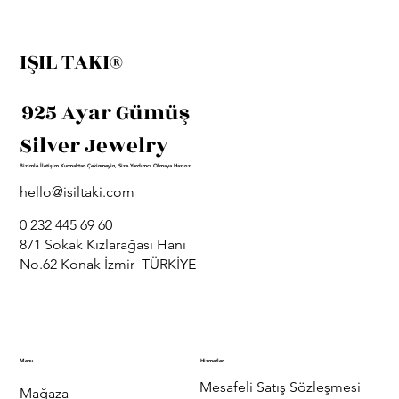
IŞIL TAKI®
925 Ayar Gümüş
Silver Jewelry
Bizimle İletişim Kurmaktan Çekinmeyin, Size Yardımcı Olmaya Hazırız.
hello@isiltaki.com
0 232 445 69 60
871 Sokak Kızlarağası Hanı
No.62 Konak İzmir TÜRKİYE
Menu
Hizmetler
Mesafeli Satış Sözleşmesi
Mağaza