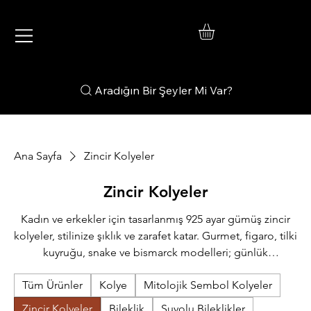
IŞIL
TAKI
925 Ayar Gümüş
Silver Jewelry
Aradığın Bir Şeyler Mi Var?
Ana Sayfa
Zincir Kolyeler
Zincir Kolyeler
Kadın ve erkekler için tasarlanmış 925 ayar gümüş zincir
kolyeler, stilinize şıklık ve zarafet katar. Gurmet, figaro, tilki
kuyruğu, snake ve bismarck modelleri; günlük
kullanımdan özel davetlere kadar her ortamda modern ve
Tüm Ürünler
Kolye
Mitolojik Sembol Kolyeler
dikkat çekici bir görünüm sunar. Işıl Takı’nın kaliteli
işçilikle hazırladığı zincir koleksiyonu, uzun ömürlü
Zincir Kolyeler
Bileklik
Suyolu Bileklikler