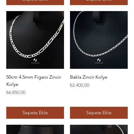
50cm 4.5mm Figaro Zincir
Bakla Zincir Kolye
Kolye
Fiyat
₺2.400,00
Fiyat
₺6.850,00
Sepete Ekle
Sepete Ekle