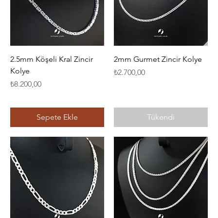
2.5mm Köşeli Kral Zincir
2mm Gurmet Zincir Kolye
Kolye
Fiyat
₺2.700,00
Fiyat
₺8.200,00
Sepete Ekle
Tükendi