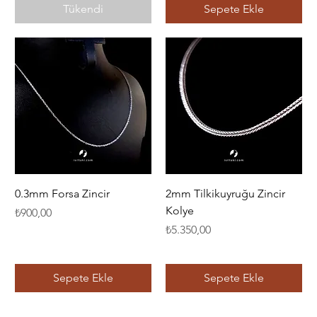
Tükendi
Sepete Ekle
0.3mm Forsa Zincir
2mm Tilkikuyruğu Zincir
Kolye
Fiyat
₺900,00
Fiyat
₺5.350,00
Sepete Ekle
Sepete Ekle