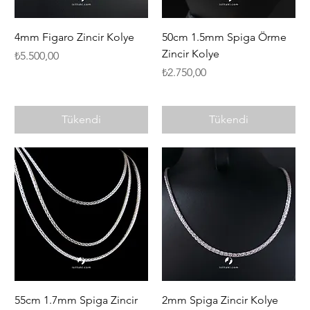
4mm Figaro Zincir Kolye
50cm 1.5mm Spiga Örme
Zincir Kolye
Fiyat
₺5.500,00
Fiyat
₺2.750,00
Tükendi
Tükendi
55cm 1.7mm Spiga Zincir
2mm Spiga Zincir Kolye