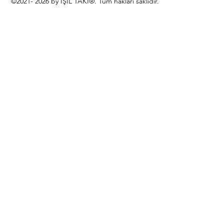
©2021- 2026 by IŞIL TAKI®. Tüm hakları saklıdır.