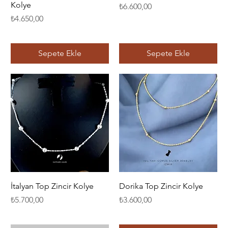
Kolye
Fiyat
₺6.600,00
Fiyat
₺4.650,00
Sepete Ekle
Sepete Ekle
İtalyan Top Zincir Kolye
Dorika Top Zincir Kolye
Fiyat
Fiyat
₺5.700,00
₺3.600,00