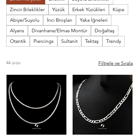
kullanım ve dayanıklı tasarımıyla hem kendiniz hem de
Zincir Bileklikler
Yüzük
Erkek Yüzükleri
Küpe
sevdikleriniz için anlamlı bir hediye seçeneği oluşturur.
Abiye/Suyolu
İnci Broşları
Yaka İğneleri
Alyans
Divanhane/Elmas Montür
Doğaltaş
Otantik
Piercings
Sultanit
Tektaş
Trendy
44 ürün
Filtrele ve Sırala