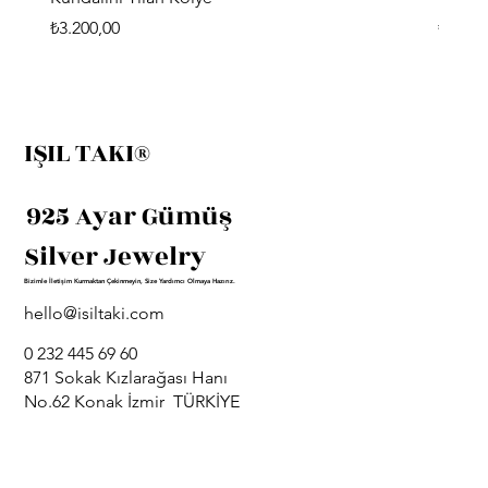
Fiyat
Fiyat
₺3.200,00
₺3.400
IŞIL TAKI®
925 Ayar Gümüş
Silver Jewelry
Bizimle İletişim Kurmaktan Çekinmeyin, Size Yardımcı Olmaya Hazırız.
hello@isiltaki.com
0 232 445 69 60
871 Sokak Kızlarağası Hanı
No.62 Konak İzmir TÜRKİYE