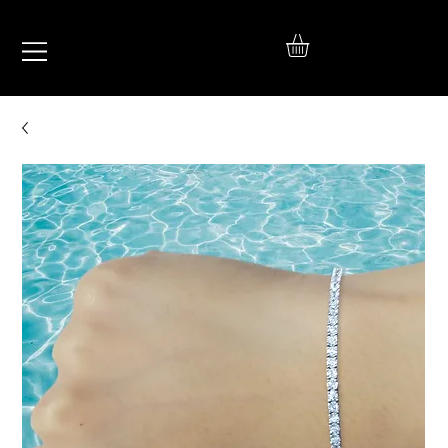
IŞIL
TAKI
925 Ayar Gümüş
Silver Jewelry