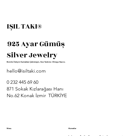
IŞIL TAKI®
925 Ayar Gümüş
Silver Jewelry
Bizimle İletişim Kurmaktan Çekinmeyin, Size Yardımcı Olmaya Hazırız.
hello@isiltaki.com
0 232 445 69 60
871 Sokak Kızlarağası Hanı
No.62 Konak İzmir TÜRKİYE
Menu
Hizmetler