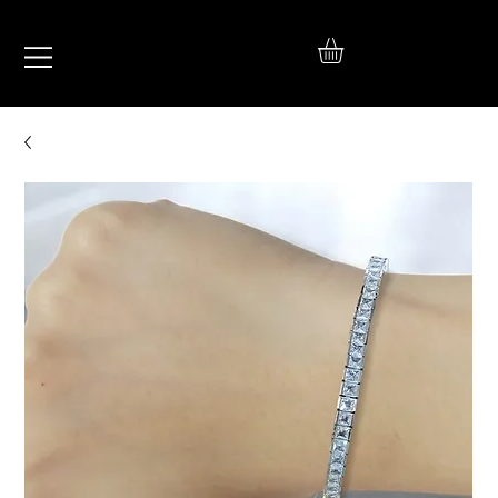
IŞIL
TAKI
925 Ayar Gümüş
Silver Jewelry