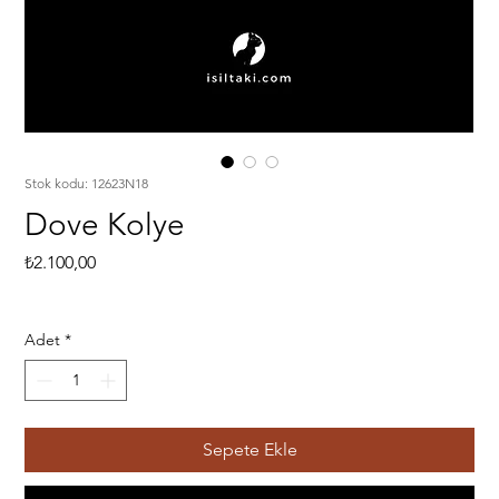
Stok kodu: 12623N18
Dove Kolye
Fiyat
₺2.100,00
Adet
*
Sepete Ekle