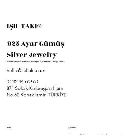
IŞIL TAKI®
925 Ayar Gümüş
Silver Jewelry
Bizimle İletişim Kurmaktan Çekinmeyin, Size Yardımcı Olmaya Hazırız.
hello@isiltaki.com
0 232 445 69 60
871 Sokak Kızlarağası Hanı
No.62 Konak İzmir TÜRKİYE
Menu
Hizmetler