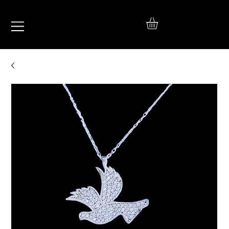
IŞIL
TAKI
925 Ayar Gümüş
Silver Jewelry