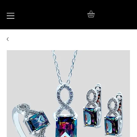
IŞIL
TAKI
925 Ayar Gümüş
Silver Jewelry