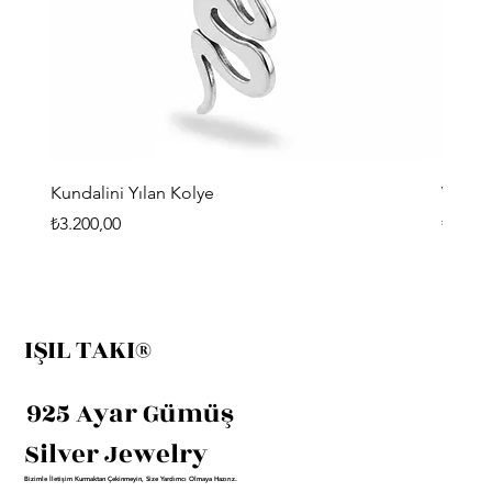
Kundalini Yılan Kolye
Viking
Fiyat
Fiyat
₺3.200,00
₺3.400
IŞIL TAKI®
925 Ayar Gümüş
Silver Jewelry
Bizimle İletişim Kurmaktan Çekinmeyin, Size Yardımcı Olmaya Hazırız.