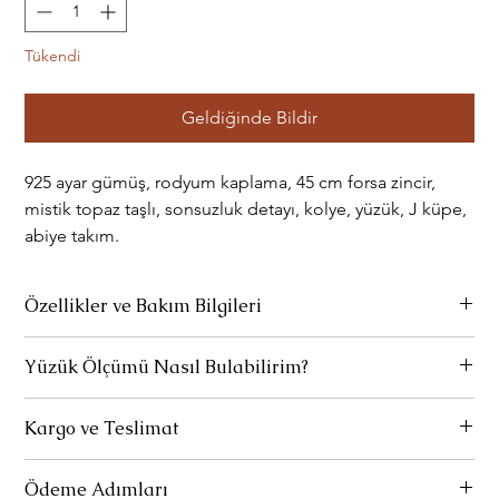
Tükendi
Geldiğinde Bildir
925 ayar gümüş, rodyum kaplama, 45 cm forsa zincir,
mistik topaz taşlı, sonsuzluk detayı, kolye, yüzük, J küpe,
abiye takım.
Özellikler ve Bakım Bilgileri
Ürünlerimiz 925 ayar gümüştür.
Yüzük Ölçümü Nasıl Bulabilirim?
Parfüm ve deterjan gibi kimyasallarla temas etmediği sürece
Yüzük ölçünüzü, parmağınızın çevresini veya halihazırda
rengini kaybetmez.
Kargo ve Teslimat
kullandığınız bir yüzüğünüzün iç çapını ölçerek bulabilirsiniz.
Yüzük ölçünüzü nasıl bulacağınızı detaylı olarak
buradan
Uzun süre kullanılmadığında özel temizleme bezi ile hafifçe
Standart Teslimat:
Ürünleriniz 1-3 iş gününde hazırlanır ve
inceleyebilirsiniz.
silinerek bakım yapılabilir.
Ödeme Adımları
kargoya verilir. Bu aşamada, siparişlerinizin yola çıktığına dair