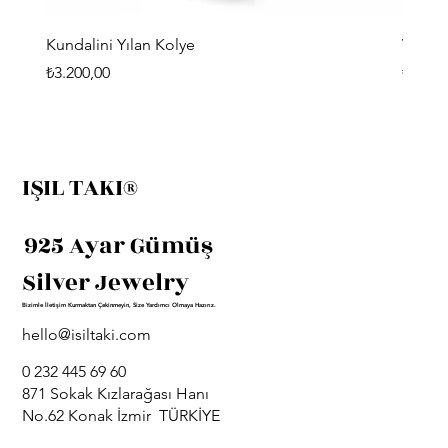
Kundalini Yılan Kolye
Viking
Fiyat
Fiyat
₺3.200,00
₺3.400
IŞIL TAKI®
925 Ayar Gümüş
Silver Jewelry
Bizimle İletişim Kurmaktan Çekinmeyin, Size Yardımcı Olmaya Hazırız.
hello@isiltaki.com
0 232 445 69 60
871 Sokak Kızlarağası Hanı
No.62 Konak İzmir TÜRKİYE