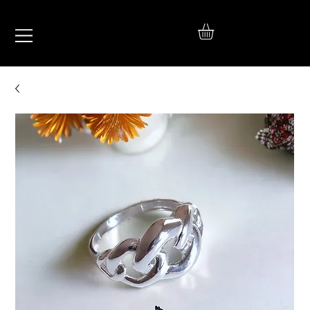
IŞIL
TAKI
925 Ayar Gümüş
Silver Jewelry