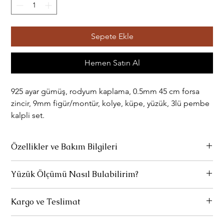
Sepete Ekle
Hemen Satın Al
925 ayar gümüş, rodyum kaplama, 0.5mm 45 cm forsa
zincir, 9mm figür/montür, kolye, küpe, yüzük, 3lü pembe
kalpli set.
Özellikler ve Bakım Bilgileri
Ürünlerimiz 925 ayar gümüştür.
Yüzük Ölçümü Nasıl Bulabilirim?
Parfüm ve deterjan gibi kimyasallarla temas etmediği sürece
Yüzük ölçünüzü, parmağınızın çevresini veya halihazırda
rengini kaybetmez.
Kargo ve Teslimat
kullandığınız bir yüzüğünüzün iç çapını ölçerek bulabilirsiniz.
Yüzük ölçünüzü nasıl bulacağınızı detaylı olarak
buradan
Uzun süre kullanılmadığında özel temizleme bezi ile hafifçe
Standart Teslimat:
Ürünleriniz 1-3 iş gününde hazırlanır ve