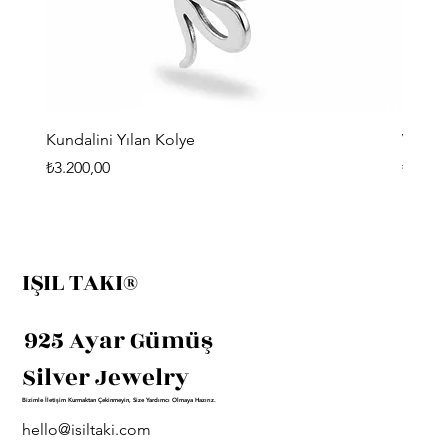
Kundalini Yılan Kolye
Viking
Fiyat
Fiyat
₺3.200,00
₺3.400
IŞIL TAKI®
925 Ayar Gümüş
Silver Jewelry
Bizimle İletişim Kurmaktan Çekinmeyin, Size Yardımcı Olmaya Hazırız.
hello@isiltaki.com