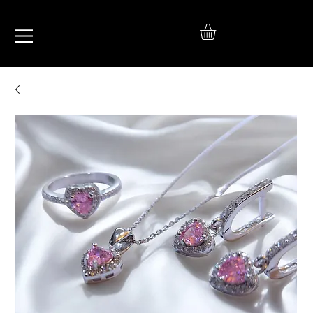
IŞIL
TAKI
925 Ayar Gümüş
Silver Jewelry