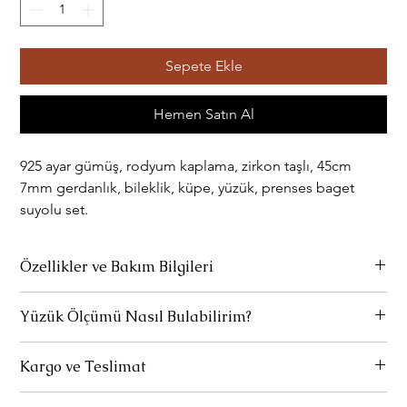
Sepete Ekle
Hemen Satın Al
925 ayar gümüş, rodyum kaplama, zirkon taşlı, 45cm
7mm gerdanlık, bileklik, küpe, yüzük, prenses baget
suyolu set.
Özellikler ve Bakım Bilgileri
Ürünlerimiz 925 ayar gümüştür.
Yüzük Ölçümü Nasıl Bulabilirim?
Parfüm ve deterjan gibi kimyasallarla temas etmediği sürece
Yüzük ölçünüzü, parmağınızın çevresini veya halihazırda
rengini kaybetmez.
Kargo ve Teslimat
kullandığınız bir yüzüğünüzün iç çapını ölçerek bulabilirsiniz.
Yüzük ölçünüzü nasıl bulacağınızı detaylı olarak
buradan
Uzun süre kullanılmadığında özel temizleme bezi ile hafifçe
Standart Teslimat:
Ürünleriniz 1-3 iş gününde hazırlanır ve