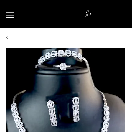
IŞIL
TAKI
925 Ayar Gümüş
Silver Jewelry