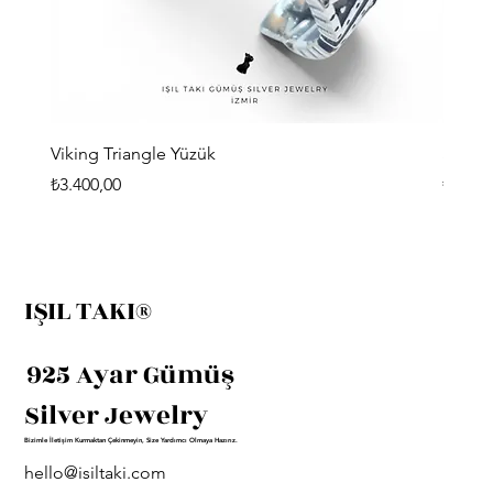
Viking Triangle Yüzük
Sirius
Fiyat
Fiyat
₺3.400,00
₺3.300
IŞIL TAKI®
925 Ayar Gümüş
Silver Jewelry
Bizimle İletişim Kurmaktan Çekinmeyin, Size Yardımcı Olmaya Hazırız.
hello@isiltaki.com