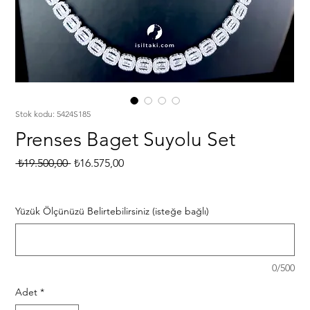
Stok kodu: 5424S185
Prenses Baget Suyolu Set
Normal
İndirimli
 ₺19.500,00 
₺16.575,00
Fiyat
Fiyat
Yüzük Ölçünüzü Belirtebilirsiniz (isteğe bağlı)
0/500
Adet
*