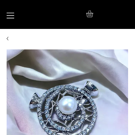
IŞIL
TAKI
925 Ayar Gümüş
Silver Jewelry