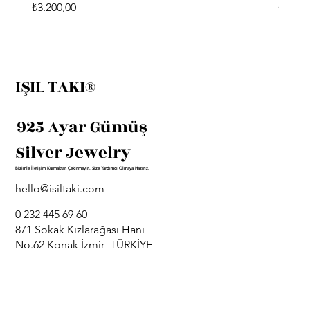
Fiyat
Fiyat
₺3.200,00
₺3.400
IŞIL TAKI®
925 Ayar Gümüş
Silver Jewelry
Bizimle İletişim Kurmaktan Çekinmeyin, Size Yardımcı Olmaya Hazırız.
hello@isiltaki.com
0 232 445 69 60
871 Sokak Kızlarağası Hanı
No.62 Konak İzmir TÜRKİYE