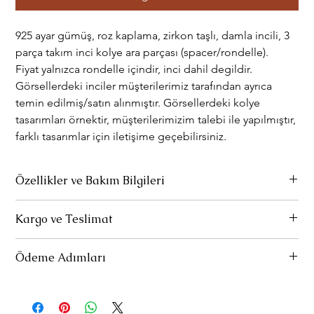
925 ayar gümüş, roz kaplama, zirkon taşlı, damla incili, 3
parça takım inci kolye ara parçası (spacer/rondelle).
Fiyat yalnızca rondelle içindir, inci dahil degildir.
Görsellerdeki inciler müşterilerimiz tarafından ayrıca
temin edilmiş/satın alınmıştır. Görsellerdeki kolye
tasarımları örnektir, müşterilerimizim talebi ile yapılmıştır,
farklı tasarımlar için iletişime geçebilirsiniz.
Özellikler ve Bakım Bilgileri
Ürünlerimiz 925 ayar gümüştür.
Kargo ve Teslimat
Parfüm ve deterjan gibi kimyasallarla temas etmediği sürece
Standart Teslimat:
Ürünleriniz 1-3 iş gününde hazırlanır ve
rengini kaybetmez.
Ödeme Adımları
kargoya verilir. Bu aşamada, siparişlerinizin yola çıktığına dair
bir e-posta tarafınıza gönderilir. E-postadaki "Teslimatı Takip
Uzun süre kullanılmadığında özel temizleme bezi ile hafifçe
Müşteri teslimat bilgileri girildikten ve teslimat şekli seçildikten
Et" linki ile kargonuzun hangi aşamada olduğunu
silinerek bakım yapılabilir.
sonra ödeme seçimi adımına ulaşılır. Dilerseniz EFT/Havale
izleyebilirsiniz.
yöntemi ile IBAN hesabına ödemeyi, dilerseniz Kredi Kartı ile