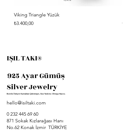
Viking Triangle Yüzük
Sirius
Fiyat
Fiyat
₺3.400,00
₺3.300
IŞIL TAKI®
925 Ayar Gümüş
Silver Jewelry
Bizimle İletişim Kurmaktan Çekinmeyin, Size Yardımcı Olmaya Hazırız.
hello@isiltaki.com
0 232 445 69 60
871 Sokak Kızlarağası Hanı
No.62 Konak İzmir TÜRKİYE