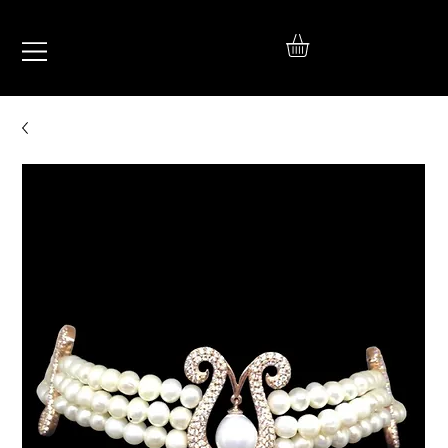
IŞIL
TAKI
925 Ayar Gümüş
Silver Jewelry